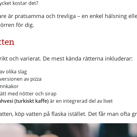
ycket kostar det?
are är pratsamma och trevliga – en enkel hälsning el
örren för dig.
tten
 rikt och varierat. De mest kända rätterna inkluderar:
 av olika slag
versionen av pizza
annkakor
rätt med nötter och sirap
hvesi (turkiskt kaffe)
är en integrerad del av livet
tten, köp vatten på flaska istället. Det får man ofta gr