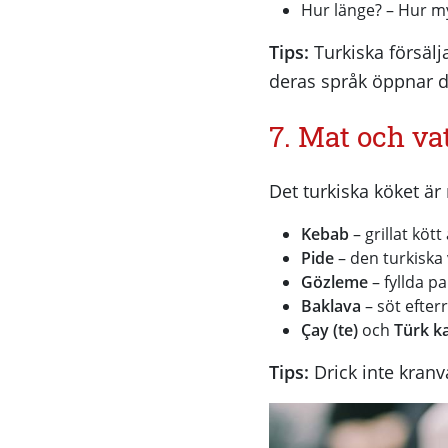
Hur länge? – Hur m
Tips:
Turkiska försälj
deras språk öppnar d
7. Mat och va
Det turkiska köket är
Kebab
– grillat kött
Pide
– den turkiska 
Gözleme
– fyllda p
Baklava
– söt efter
Çay (te)
och
Türk ka
Tips:
Drick inte kranva