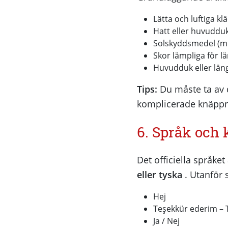
Lätta och luftiga kl
Hatt eller huvuddu
Solskyddsmedel (mi
Skor lämpliga för 
Huvudduk eller läng
Tips:
Du måste ta av 
komplicerade knäppn
6. Språk och
Det officiella språket
eller tyska
. Utanför 
Hej
Teşekkür ederim – 
Ja / Nej