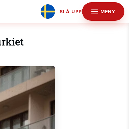
MENY
SLÅ UPP
urkiet