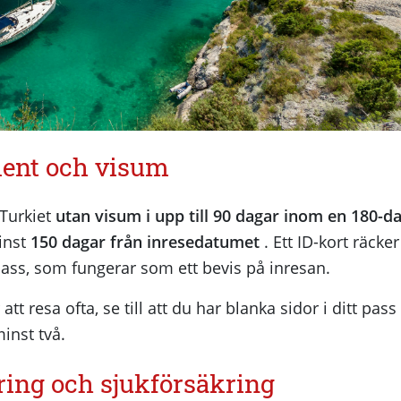
ent och visum
 Turkiet
utan visum i upp till 90 dagar inom en 180-d
minst
150 dagar från inresedatumet
. Ett ID-kort räcke
pass, som fungerar som ett bevis på inresan.
t resa ofta, se till att du har blanka sidor i ditt pass
inst två.
ring och sjukförsäkring