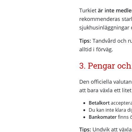
Turkiet
är inte medle
rekommenderas stark
sjukhusinläggningar
Tips:
Tandvård och rut
alltid i förväg.
3. Pengar och
Den officiella valuta
att bara växla ett lit
Betalkort
accepteras
Du kan inte klara d
Bankomater
finns 
Tips:
Undvik att växla