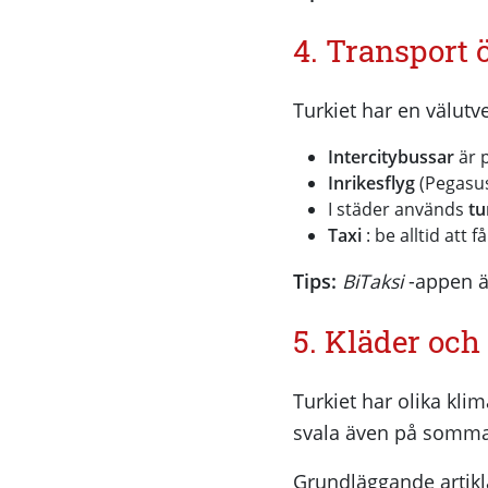
4. Transport 
Turkiet har en välutv
Intercitybussar
är p
Inrikesflyg
(Pegasus,
I städer används
tu
Taxi
: be alltid att 
Tips:
BiTaksi
-appen är
5. Kläder och
Turkiet har olika kl
svala även på sommar
Grundläggande artikl