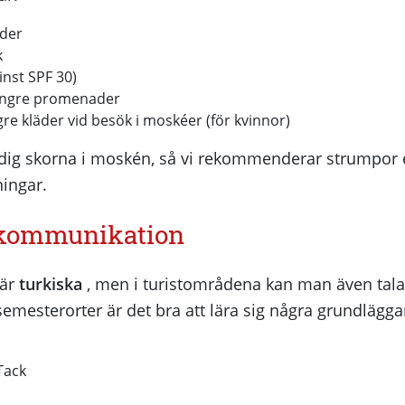
äder
k
nst SPF 30)
längre promenader
re kläder vid besök i moskéer (för kvinnor)
dig skorna i moskén, så vi rekommenderar strumpor e
ingar.
 kommunikation
 är
turkiska
, men i turistområdena kan man även tal
semesterorter är det bra att lära sig några grundlägga
Tack