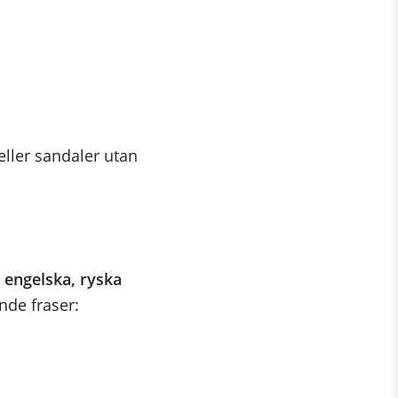
ller sandaler utan
a
engelska, ryska
nde fraser: