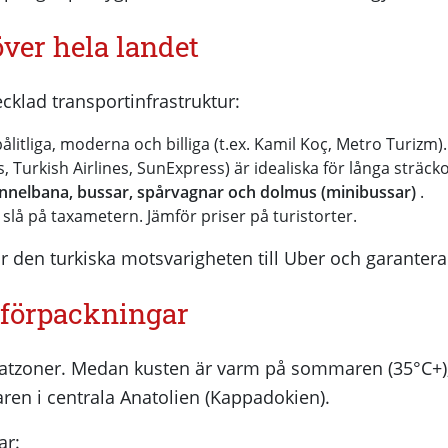
över hela landet
ecklad transportinfrastruktur:
ålitliga, moderna och billiga (t.ex. Kamil Koç, Metro Turizm).
 Turkish Airlines, SunExpress) är idealiska för långa sträcko
nnelbana, bussar, spårvagnar och dolmus (minibussar)
.
få slå på taxametern. Jämför priser på turistorter.
 den turkiska motsvarigheten till Uber och garanterar 
 förpackningar
imatzoner. Medan kusten är varm på sommaren (35°C+),
en i centrala Anatolien (Kappadokien).
ar: