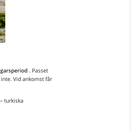
agarsperiod
. Passet
r inte. Vid ankomst får
 – turkiska