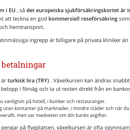
m i EU
, så
det europeiska sjukförsäkringskortet är in
t att teckna en god
kommersiell reseförsäkring
som 
 och hemtransport.
inmässiga ingrepp är billigare på privata kliniker än
 betalningar
n är
turkisk lira (TRY)
. Växelkursen kan ändras snabbt,
et belopp i förväg och ta ut resten direkt från en banko
 vanligtvis på hotell, i butiker och restauranger.
ig utan kontanter på marknader, i mindre städer och när du
överallt, men var medveten om din banks avgifter.
 pengar på flygplatsen, växelkursen är ofta ogynnsam