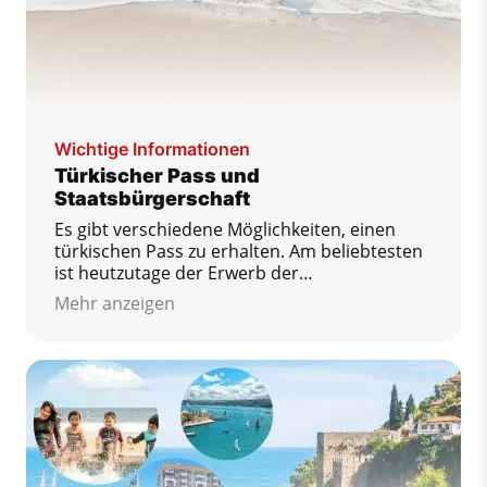
Wichtige Informationen
Türkischer Pass und
Staatsbürgerschaft
Es gibt verschiedene Möglichkeiten, einen
türkischen Pass zu erhalten. Am beliebtesten
ist heutzutage der Erwerb der
Staatsbürgerschaft durch den Kauf einer
Mehr anzeigen
Immobilie oder die Eröffnung eines
Bankkontos.