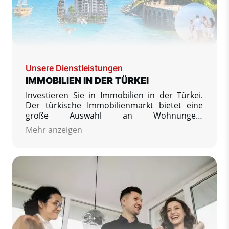
Unsere Dienstleistungen
IMMOBILIEN IN DER TÜRKEI
Investieren Sie in Immobilien in der Türkei.
Der türkische Immobilienmarkt bietet eine
große Auswahl an Wohnungen,
Ferienwohnungen, Mietwohnungen, Villen
Mehr anzeigen
und Häusern an. Wir bieten
Immobilienangebote von Top-geprüften
Entwicklern und Einzelverkäufern sowie
nützliche Informationen zum Kauf einer
Immobilie in der Türkei und zum Umzug in
dieses Land.