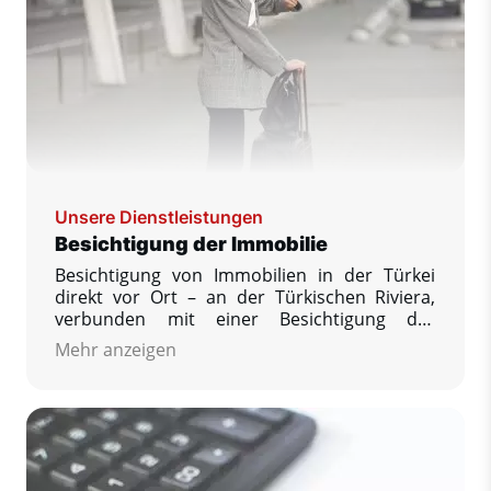
Unsere Dienstleistungen
Besichtigung der Immobilie
Besichtigung von Immobilien in der Türkei
direkt vor Ort – an der Türkischen Riviera,
verbunden mit einer Besichtigung der
jeweiligen Immobilie mit der Möglichkeit, eine
Mehr anzeigen
größere Anzahl angebotener Immobilien zu
besichtigen und zu vergleichen, Ihre weiteren
Fragen zu beantworten, die Sie interessieren,
und die Reservierung zu sichern Ihre
Traumimmobilie.