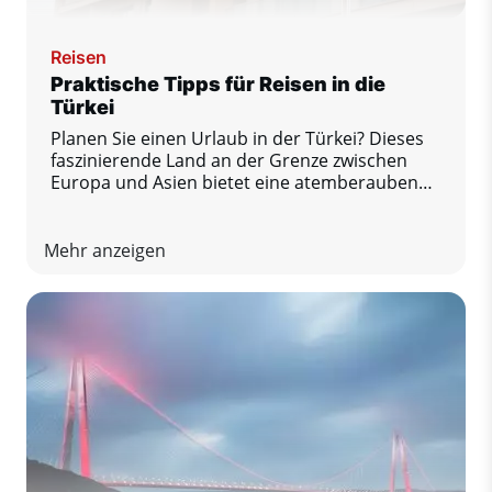
Reisen
Praktische Tipps für Reisen in die
Türkei
Planen Sie einen Urlaub in der Türkei? Dieses
faszinierende Land an der Grenze zwischen
Europa und Asien bietet eine atemberaubende
Mischung aus Geschichte, Gastronomie, Natur
und Küstenkomfort. Damit Sie Ihren Aufenthalt
in vollen Zügen genießen und keine bösen
Mehr anzeigen
Überraschungen erleben, haben wir eine Liste
mit praktischen Tipps zusammengestellt, die
Sie auf keinen Fall verpassen sollten.