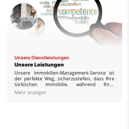
Unsere Dienstleistungen
Unsere Leistungen
Unsere Immobilien-Management-Service ist
der perfekte Weg, sicherzustellen, dass Ihre
türkischen Immobilie, während Ihrer
Abwesenheit gehegt und gepflegt wird.
Mehr anzeigen
Unsere Firmenphilosophie besagt, dass wir
Ihnen als unseren Kunden unsere
uneingeschränkte Hilfe anbieten, so dass Sie
Ihre Immobilie bei Ihrer Rückkehr in einem
erstklassigen Zustand wiederfinden, so wie
Sie diese verlassen haben. Wir garantieren,