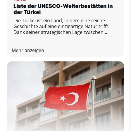
Liste der UNESCO-Welterbestätten in
der Türkei
Die Türkei ist ein Land, in dem eine reiche
Geschichte auf eine einzigartige Natur trifft.
Dank seiner strategischen Lage zwischen
Europa und Asien bietet es eine Reihe
bedeutender Kultur- und Naturdenkmäler.
Derzeit stehen in der Türkei 21 Stätten auf der
Mehr anzeigen
UNESCO-Welterbeliste. Schauen wir uns die
wichtigsten an.