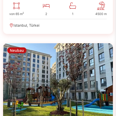
2
von 65 m
2
1
4500 m
Istanbul, Türkei
Neubau