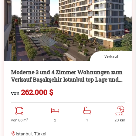
Verkauf
Moderne 3 und 4 Zimmer Wohnungen zum
Verkauf Başakşehir Istanbul top Lage und
attraktiver Preis
262.000 $
von
2
von 86 m
2
1
20 km
Istanbul, Türkei