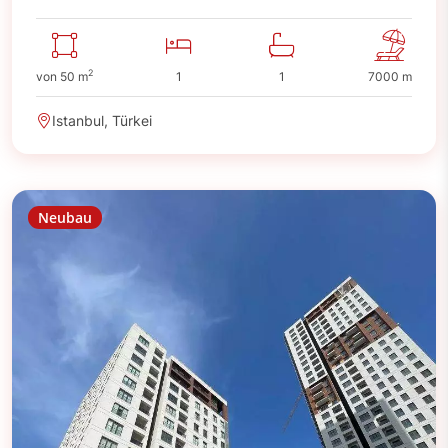
2
von 50 m
1
1
7000 m
Istanbul, Türkei
Neubau