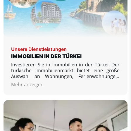
Unsere Dienstleistungen
IMMOBILIEN IN DER TÜRKEI
Investieren Sie in Immobilien in der Türkei. Der
türkische Immobilienmarkt bietet eine große
Auswahl an Wohnungen, Ferienwohnungen,
Mietwohnungen, Villen und Häusern an. Wir
Mehr anzeigen
bieten Immobilienangebote von Top-geprüften
Entwicklern und Einzelverkäufern sowie nützliche
Informationen zum Kauf einer Immobilie in der
Türkei und zum Umzug in dieses Land.