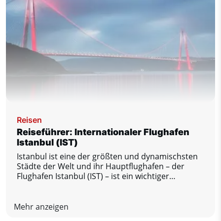
Reisen
Reiseführer: Internationaler Flughafen
Istanbul (IST)
Istanbul ist eine der größten und dynamischsten
Städte der Welt und ihr Hauptflughafen – der
Flughafen Istanbul (IST) – ist ein wichtiger
Verkehrsknotenpunkt zwischen Europa, Asien und
anderen Regionen der Welt. Dieser moderne und
geschäftige Flughafen bietet seinen Passagieren
Mehr anzeigen
ein hohes Maß an Komfort und exzellenten