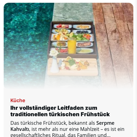
Service. Egal, ob Istanbul Ihr endgültiges Reiseziel
oder nur ein Transitpunkt ist, dieser Leitfaden
enthält alles, was Sie für einen stressfreien und
angenehmen Aufenthalt am Flughafen wissen
müssen.
Küche
Ihr vollständiger Leitfaden zum
traditionellen türkischen Frühstück
Das türkische Frühstück, bekannt als
Serpme
Kahvaltı
, ist mehr als nur eine Mahlzeit – es ist ein
gesellschaftliches Ritual, das Familien und