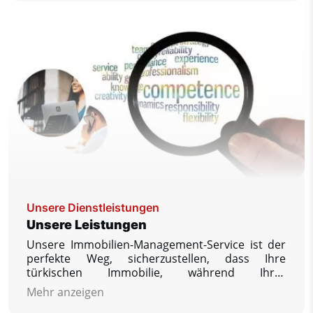
Unsere Dienstleistungen
Unsere Leistungen
Unsere Immobilien-Management-Service ist der
perfekte Weg, sicherzustellen, dass Ihre
türkischen Immobilie, während Ihrer
Abwesenheit gehegt und gepflegt wird. Unsere
Mehr anzeigen
Firmenphilosophie besagt, dass wir Ihnen als