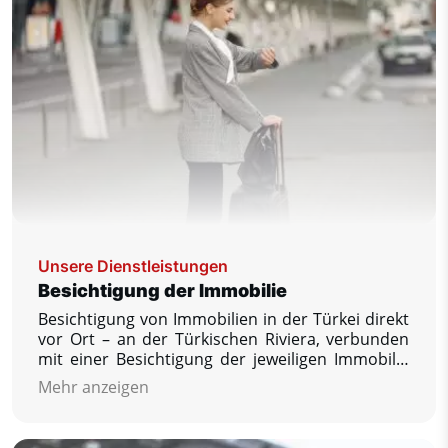
Unsere Dienstleistungen
Besichtigung der Immobilie
Besichtigung von Immobilien in der Türkei direkt
vor Ort – an der Türkischen Riviera, verbunden
mit einer Besichtigung der jeweiligen Immobilie
mit der Möglichkeit, eine größere Anzahl
Mehr anzeigen
angebotener Immobilien zu besichtigen und zu
vergleichen, Ihre weiteren Fragen zu
beantworten, die Sie interessieren, und die