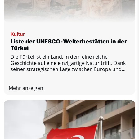
Kultur
Liste der UNESCO-Welterbestätten in der
Türkei
Die Türkei ist ein Land, in dem eine reiche
Geschichte auf eine einzigartige Natur trifft. Dank
seiner strategischen Lage zwischen Europa und
Asien bietet es eine Reihe bedeutender Kultur-
und Naturdenkmäler. Derzeit stehen in der Türkei
21 Stätten auf der UNESCO-Welterbeliste.
Mehr anzeigen
Schauen wir uns die wichtigsten an.