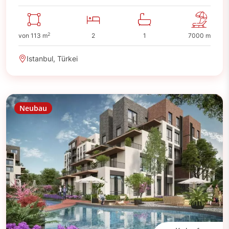
2
von 113 m
2
1
7000 m
Istanbul, Türkei
Neubau