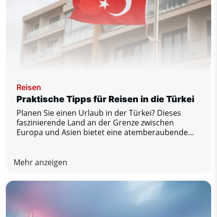
Reisen
Praktische Tipps für Reisen in die Türkei
Planen Sie einen Urlaub in der Türkei? Dieses
faszinierende Land an der Grenze zwischen
Europa und Asien bietet eine atemberaubende
Mischung aus Geschichte, Gastronomie, Natur
und Küstenkomfort. Damit Sie Ihren Aufenthalt in
vollen Zügen genießen und keine bösen
Mehr anzeigen
Überraschungen erleben, haben wir eine Liste mit
praktischen Tipps zusammengestellt, die Sie auf
keinen Fall verpassen sollten.