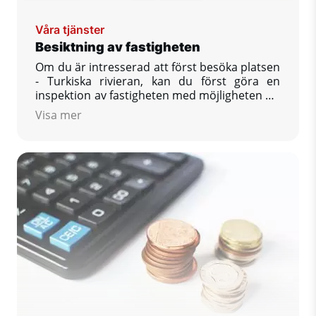
Våra tjänster
Besiktning av fastigheten
Om du är intresserad att först besöka platsen
- Turkiska rivieran, kan du först göra en
inspektion av fastigheten med möjligheten att
se och jämföra ett större antal fastigheter
Visa mer
som erbjuds, få svar på dina frågor som
intresserar dig, säkra reservation av din dröm
eiendom i Turkiet.