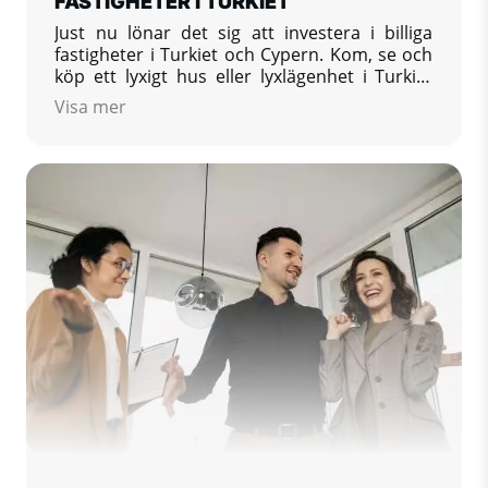
FASTIGHETER I TURKIET
Just nu lönar det sig att investera i billiga
fastigheter i Turkiet och Cypern. Kom, se och
köp ett lyxigt hus eller lyxlägenhet i Turkiet
och investera ditt kapital och pengar
Visa mer
utomlands. Uppnå hög avkastning på
investeringar utomlands i form av passiv
inkomst från att hyra fastigheter vid
Medelhavskusten.