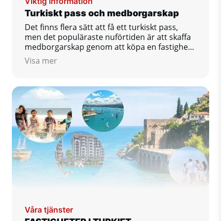
Viktig information
Turkiskt pass och medborgarskap
Det finns flera sätt att få ett turkiskt pass,
men det populäraste nuförtiden är att skaffa
medborgarskap genom att köpa en fastighet
eller öppna ett bankkonto.
Visa mer
Våra tjänster