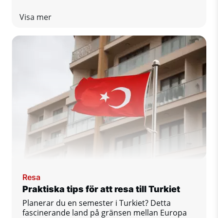
Det finns för närvarande 21 platser i Turkiet på
UNESCO:s världsarvslista. Låt oss titta på de
Visa mer
viktigaste.
Resa
Praktiska tips för att resa till Turkiet
Planerar du en semester i Turkiet? Detta
fascinerande land på gränsen mellan Europa