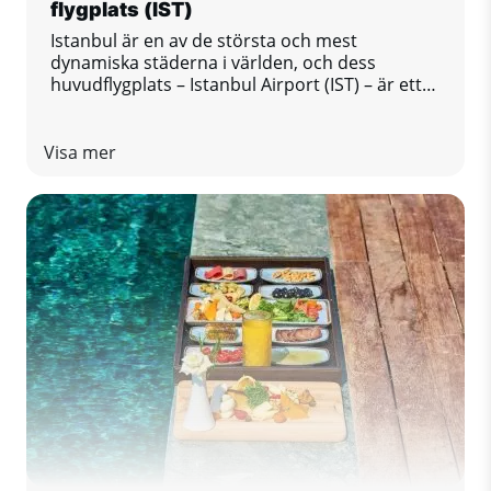
flygplats (IST)
Istanbul är en av de största och mest
dynamiska städerna i världen, och dess
huvudflygplats – Istanbul Airport (IST) – är ett
viktigt transportknutpunkt mellan Europa,
Asien och andra regioner i världen. Denna
moderna och livliga flygplats erbjuder
Visa mer
passagerare hög komfortnivå och utmärkta
tjänster. Oavsett om Istanbul är din
slutdestination eller bara en transitpunkt, har
den här guiden allt du behöver veta för en
problemfri och trevlig vistelse på flygplatsen.