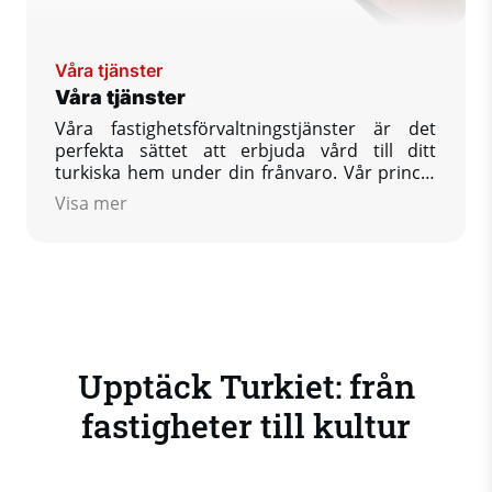
Våra tjänster
Våra tjänster
Våra fastighetsförvaltningstjänster är det
perfekta sättet att erbjuda vård till ditt
turkiska hem under din frånvaro. Vår princip
är att ge dig som kund, så mycket hjälp som
Visa mer
du behöver för att göra din egendom, efter
din återkomst, till ett tillstånd som du vill hitta
den.
Upptäck Turkiet: från
fastigheter till kultur