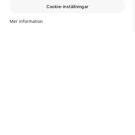
Cookie-inställningar
Mer information
Behöver du råd?
Informationslinje för dig:
(mån-fre 9:00-18:00)
+90 242 513 66 68
+90 534 299 84 67