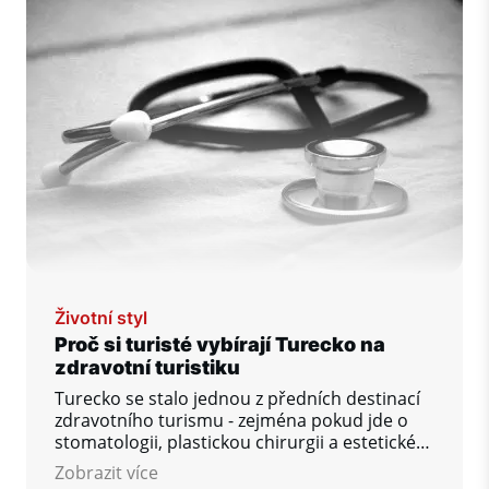
Středomoří – a právě ta často mění pohled na
to, co znamená život u moře.
Životní styl
Proč si turisté vybírají
Turecko
na
zdravotní turistiku
Turecko se stalo jednou z předních destinací
zdravotního turismu - zejména pokud jde o
stomatologii, plastickou chirurgii a estetické
výkony. Zde jsou klíčové důvody, proč lidé z
Zobrazit více
celého světa přijíždějí právě sem do Turecka