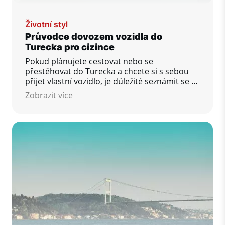
Životní styl
Průvodce dovozem vozidla do
Turecka pro cizince
Pokud plánujete cestovat nebo se
přestěhovat do Turecka a chcete si s sebou
přijet vlastní vozidlo, je důležité seznámit se s
tureckými celními předpisy. Tento článek vám
Zobrazit více
poskytne základní informace o dočasném a
trvalém dovozu vozidel, požadovaných
dokumentech, daních a poplatcích, jakož io
pravidlech registrace.