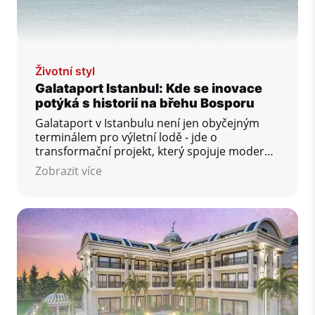
Životní styl
Galataport Istanbul: Kde se inovace
potýká s historií na břehu Bosporu
Galataport v Istanbulu není jen obyčejným
terminálem pro výletní lodě - jde o
transformační projekt, který spojuje moderní
infrastrukturu s bohatým historickým
Zobrazit více
dědictvím města. Nachází se v pulzující čtvrti
Karaköy a změnil způsob, jakým město
interaguje se svým pobřežím – vytváří prostor
pro cestování, kulturu i odpočinek.