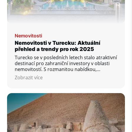
Nemovitosti
Nemovitosti v Turecku: Aktuální
přehled a trendy pro rok 2025
Turecko se v posledních letech stalo atraktivní
destinací pro zahraniční investory v oblasti
nemovitostí. S rozmanitou nabídkou,
příznivými cenami a strategickou polohou
Zobrazit více
mezi Evropou a Asií nabízí řadu příležitostí. V
roce 2025 však vstoupilo v platnost několik
nových pravidel a trendů, které ovlivňují
rozhodování kupujících.