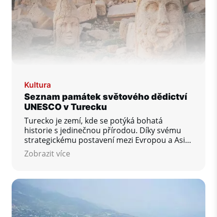
Kultura
Seznam památek světového dědictví
UNESCO v Turecku
Turecko je zemí, kde se potýká bohatá
historie s jedinečnou přírodou. Díky svému
strategickému postavení mezi Evropou a Asií
nabízí řadu významných kulturních i
Zobrazit více
přírodních památek. Na seznamu světového
dědictví UNESCO se aktuálně nachází 21
lokalit v Turecku. Podívejme se na ty
nejvýznamnější.