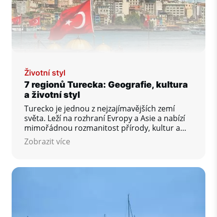
Životní styl
7 regionů Turecka: Geografie, kultura
a životní styl
Turecko je jednou z nejzajímavějších zemí
světa. Leží na rozhraní Evropy a Asie a nabízí
mimořádnou rozmanitost přírody, kultur a
životního stylu. Od slunečních pláží
Zobrazit více
Středozemního moře až po zelené hory u
Černého moře – každá část země má svoji
jedinečnou atmosféru.