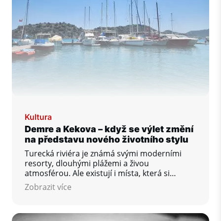
Kultura
Demre a Kekova – když se výlet změní
na představu nového životního stylu
Turecká riviéra je známá svými moderními
resorty, dlouhými plážemi a živou
atmosférou. Ale existují i místa, která si
zachovala autentický charakter, klid a
Zobrazit více
nadčasovou krásu. Oblast Demre a ostrov
Kekova patří mezi destinace, které
návštěvníkům ukazují jinou, hlubší tvář