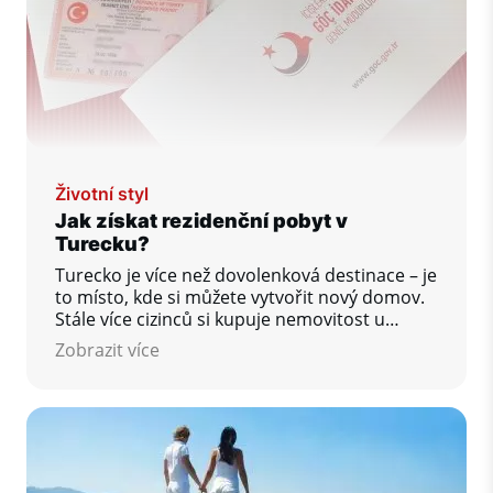
Životní styl
Jak získat rezidenční pobyt v
Turecku?
Turecko je více než dovolenková destinace – je
to místo, kde si můžete vytvořit nový domov.
Stále více cizinců si kupuje nemovitost u
pobřeží a rozhoduje se pro dlouhodobý
Zobrazit více
pobyt.