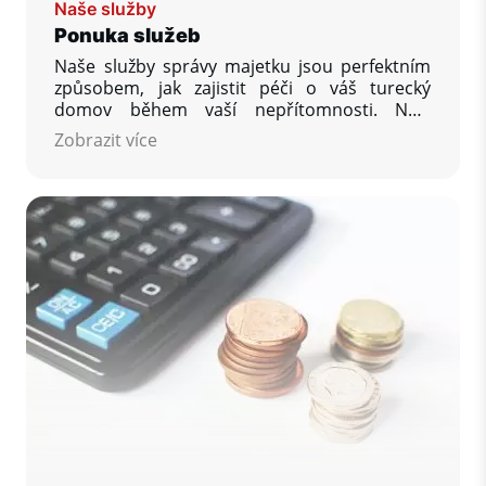
Naše služby
Ponuka služeb
Naše služby správy majetku jsou perfektním
způsobem, jak zajistit péči o váš turecký
domov během vaší nepřítomnosti. Naší
zásadou je poskytnout vám, našemu
Zobrazit více
zákazníkovi, tolik pomoci, kolik budete
požadovat, aby byla vaše nemovitost v
Turecku po vašem návratu v takovém stavu, v
jakém si ji přejete najít.