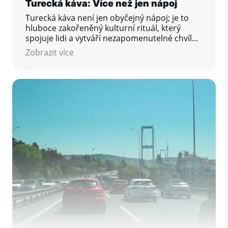
Turecká káva: Více než jen nápoj
Turecká káva není jen obyčejný nápoj; je to
hluboce zakořeněný kulturní rituál, který
spojuje lidi a vytváří nezapomenutelné chvíle.
V roce 2013 byla tato tradice uznána UNESCO-
Zobrazit více
m jako nehmotné kulturní dědictví, což
podtrhuje její význam v turecké společnosti.