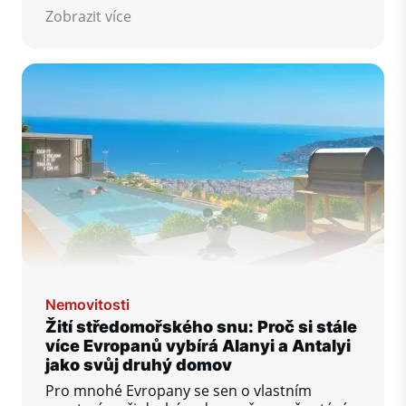
nemovitosti v Mersinu.
Zobrazit více
Nemovitosti
Žití středomořského snu: Proč si stále
více Evropanů vybírá Alanyi a Antalyi
jako svůj druhý domov
Pro mnohé Evropany se sen o vlastním