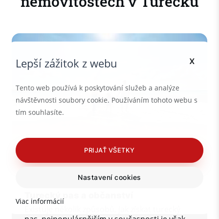
nemovitostech v Turecku
x
Lepší zážitok z webu
Tento web používá k poskytování služeb a analýze
návštěvnosti soubory cookie. Používáním tohoto webu s
tím souhlasíte.
PRIJAŤ VŠETKY
Nastavení cookies
Důležité informace
Turecký pas a občanství
Viac informácií
Existuje několik způsobů, jak získat turecký