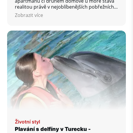
apartmánu či druhém domově u moře stává
realitou právě v nejoblíbenějších pobřežních
regionech Turecka v Alanyi a Antalyi. Tato
Zobrazit více
města u Středozemního moře si získávají
popularitu díky tyrkysovému moři,
slunečnímu podnebí během celého roku a
moderní infrastruktuře.
Životní styl
Plavání s delfíny v Turecku -