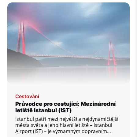
jako je hrad Alanya a Červená věž, a
nádhernými plážemi, jako je Kleopatřina pláž,
nabízí Alanya jedinečnou kombinaci
odpočinku a dobrodružství. Ať už hledáte
nový domov nebo sluneční útočiště, Alanya
poskytuje styl života, který spojuje komfort s
kulturním bohatstvím.
Cestování
Průvodce pro cestující: Mezinárodní
letiště Istanbul (IST)
Istanbul patří mezi největší a nejdynamičtější
města světa a jeho hlavní letiště – Istanbul
Airport (IST) – je významným dopravním