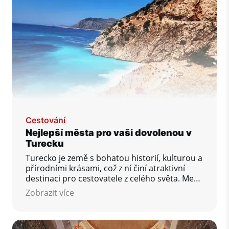
rozhodnutí.
Cestování
Nejlepší města pro vaši dovolenou v
Turecku
Turecko je země s bohatou historií, kulturou a
přírodními krásami, což z ní činí atraktivní
destinaci pro cestovatele z celého světa. Mezi
nejnavštěvovanější města patří ta, která
Zobrazit více
nabízejí jedinečné zážitky, historické památky
a přírodní zajímavosti.