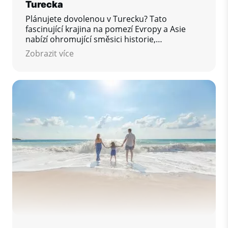
Turecka
Plánujete dovolenou v Turecku? Tato
fascinující krajina na pomezí Evropy a Asie
nabízí ohromující směsici historie,
gastronomie, přírody i pohodlí u moře.
Zobrazit více
Abyste si pobyt vychutnali naplno a bez
nepříjemných překvapení, připravili jsme pro
vás přehled praktických tipů, které byste
rozhodně neměli přehlédnout.