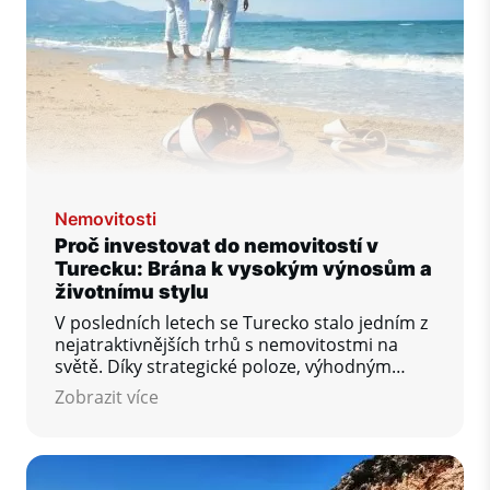
Nemovitosti
Proč investovat do nemovitostí v
Turecku: Brána k vysokým výnosům a
životnímu stylu
V posledních letech se Turecko stalo jedním z
nejatraktivnějších trhů s nemovitostmi na
světě. Díky strategické poloze, výhodným
cenám, vysokým výnosům z pronájmu a
Zobrazit více
vládním pobídkám přitahuje stále více
zahraničních investorů. Tady je důvod, proč
by investice do turecké nemovitosti mohla být
jedním z vašich nejlepších finančních