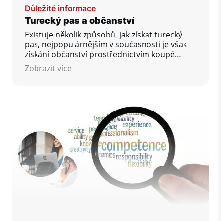
Důležité informace
Turecký pas a občanství
Existuje několik způsobů, jak získat turecký
pas, nejpopulárnějším v současnosti je však
získání občanství prostřednictvím koupě
nemovitosti nebo otevřením účtu v bance.
Zobrazit více