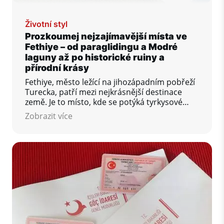
Životní styl
Prozkoumej nejzajímavější místa ve
Fethiye – od paraglidingu a Modré
laguny až po historické ruiny a
přírodní krásy
Fethiye, město ležící na jihozápadním pobřeží
Turecka, patří mezi nejkrásnější destinace
země. Je to místo, kde se potýká tyrkysové
moře s dramatickými horami, antické
Zobrazit více
památky s moderním komfortem a
adrenalinové zážitky s klidem přírody. Ať už
jste dobrodruh, milovník historie, nebo jen
hledáte klidné pláže - Fethiye má co
nabídnout každému.