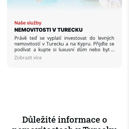
Naše služby
NEMOVITOSTI V TURECKU
Právě teď se vyplatí investovat do levných
nemovitostí v Turecku a na Kypru. Přijďte se
podívat a kupte si luxusní dům nebo byt v
Turecku a investujte svůj kapitál a peníze v
Zobrazit více
zahraničí. Dosáhněte vysoké návratnosti
svých investic v zahraničí v podobě pasivního
příjmu z pronájmu nemovitostí na pobřeží
Středozemního moře.
Důležité informace o