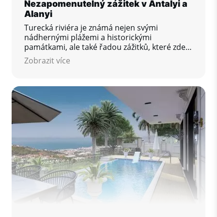
Nezapomenutelný zážitek v Antalyi a
Alanyi
Turecká riviéra je známá nejen svými
nádhernými plážemi a historickými
památkami, ale také řadou zážitků, které zde
můžete zažít. Jedním z nich je plavání s delfíny
Zobrazit více
– aktivita, která oslovuje rodiny s dětmi, páry i
jednotlivce hledající něco výjimečného.