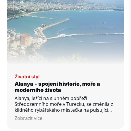
Životní styl
Alanya - spojení historie, moře a
moderního života
Alanya, ležící na slunném pobřeží
Středozemního moře v Turecku, se změnila z
klidného rybářského městečka na pulsující
přímořské město známé svou bohatou
Zobrazit více
historií, přírodní krásou a moderními
vymoženostmi. S historickými památkami,