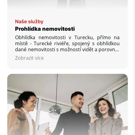
Naše služby
Prohlídka nemovitosti
Obhlídka nemovitosti v Turecku, přímo na
místě - Turecké riviéře, spojený s obhlídkou
dané nemovitosti s možností vidět a porovnat
větší množství nabízených nemovitostí,
Zobrazit více
zodpovězení Vašich dalších otázek, které Vás
zajímají, zajištění rezervace vaší vysněné
nemovitosti.