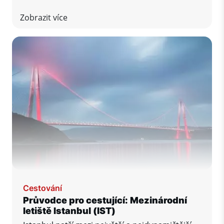
vychutnali naplno a bez nepříjemných
překvapení, připravili jsme pro vás přehled
Zobrazit více
praktických tipů, které byste rozhodně neměli
přehlédnout.
Cestování
Průvodce pro cestující: Mezinárodní
letiště Istanbul (IST)