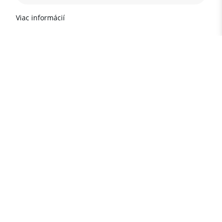
Viac informácií
Potřebujete poradit?
Infolinka pro Vás:
(Po-Pá 9:00-18:00)
+90 242 513 66 68
+90 534 299 84 67
+90 535 522 83 24