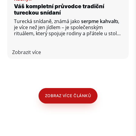
Váš kompletní průvodce tradiční
tureckou snídaní
Turecká snídaně, známá jako
serpme kahvaltı
,
je více než jen jídlem – je společenským
rituálem, který spojuje rodiny a přátele u stolu
plného rozmanitých chutí.
Zobrazit více
ZOBRAZ VÍCE ČLÁNKŮ