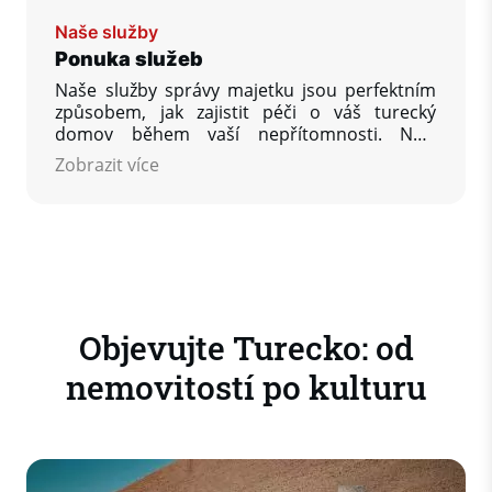
Naše služby
Ponuka služeb
Naše služby správy majetku jsou perfektním
způsobem, jak zajistit péči o váš turecký
domov během vaší nepřítomnosti. Naší
zásadou je poskytnout vám, našemu
Zobrazit více
zákazníkovi, tolik pomoci, kolik budete
požadovat, aby byla vaše nemovitost v
Turecku po vašem návratu v takovém stavu, v
jakém si ji přejete najít.
Objevujte Turecko: od
nemovitostí po kulturu