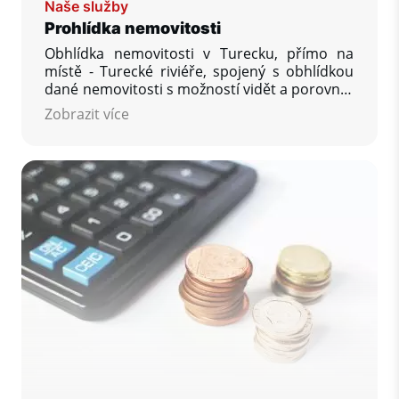
Naše služby
Prohlídka nemovitosti
Obhlídka nemovitosti v Turecku, přímo na
místě - Turecké riviéře, spojený s obhlídkou
dané nemovitosti s možností vidět a porovnat
větší množství nabízených nemovitostí,
Zobrazit více
zodpovězení Vašich dalších otázek, které Vás
zajímají, zajištění rezervace vaší vysněné
nemovitosti.