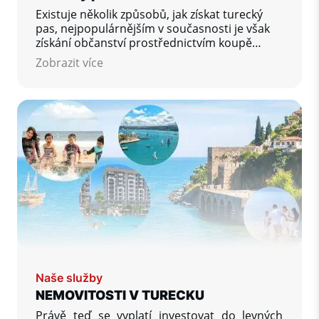
Existuje několik způsobů, jak získat turecký
pas, nejpopulárnějším v současnosti je však
získání občanství prostřednictvím koupě
nemovitosti nebo otevřením účtu v bance.
Zobrazit více
Naše služby
NEMOVITOSTI V TURECKU
Právě teď se vyplatí investovat do levných