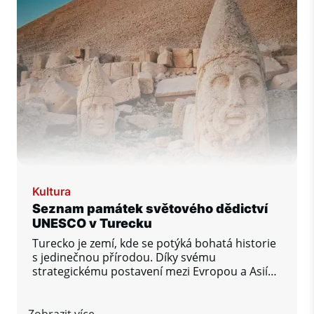
Kultura
Seznam památek světového dědictví
UNESCO v Turecku
Turecko je zemí, kde se potýká bohatá historie
s jedinečnou přírodou. Díky svému
strategickému postavení mezi Evropou a Asií
nabízí řadu významných kulturních i přírodních
památek. Na seznamu světového dědictví
UNESCO se aktuálně nachází 21 lokalit v