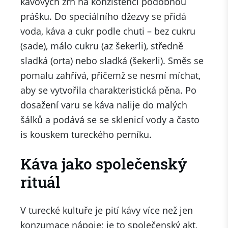
kávových zrn na konzistenci podobnou
prášku. Do speciálního džezvy se přidá
voda, káva a cukr podle chuti – bez cukru
(sade), málo cukru (az šekerli), středně
sladká (orta) nebo sladká (šekerli). Směs se
pomalu zahřívá, přičemž se nesmí míchat,
aby se vytvořila charakteristická pěna. Po
dosažení varu se káva nalije do malých
šálků a podává se se sklenicí vody a často
is kouskem tureckého perníku.
Káva jako společenský
rituál
V turecké kultuře je pití kávy více než jen
konzumace nápoje; je to společenský akt,