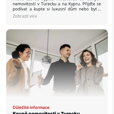
nemovitostí v Turecku a na Kypru. Přijďte se
podívat a kupte si luxusní dům nebo byt v
Turecku a investujte svůj kapitál a peníze v
Zobrazit více
zahraničí. Dosáhněte vysoké návratnosti
svých investic v zahraničí v podobě pasivního
příjmu z pronájmu nemovitostí na pobřeží
Středozemního moře.
Důležité informace
Koupě nemovitosti v Turecku