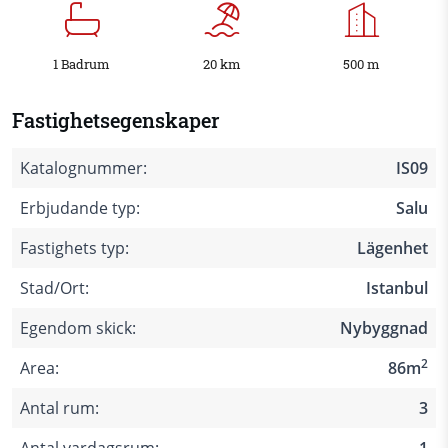
1 Badrum
20 km
500 m
Fastighetsegenskaper
Katalognummer:
IS09
Erbjudande typ:
Salu
Fastighets typ:
Lägenhet
Stad/Ort:
Istanbul
Egendom skick:
Nybyggnad
2
Area:
86m
Antal rum:
3