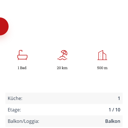
1 Bad
20 km
500 m
Küche:
1
Etage:
1 / 10
Balkon/Loggia:
Balkon