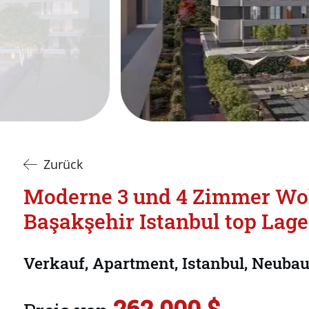
Zurück
Moderne 3 und 4 Zimmer W
Başakşehir Istanbul top Lage
Verkauf, Apartment, Istanbul, Neuba
262.000 $