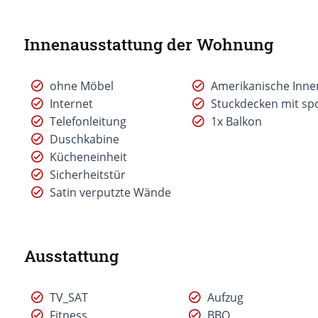
Innenausstattung der Wohnung
ohne Möbel
Amerikanische Inne
Internet
Stuckdecken mit sp
Telefonleitung
1x Balkon
Duschkabine
Kücheneinheit
Sicherheitstür
Satin verputzte Wände
Ausstattung
TV_SAT
Aufzug
Fitness
BBQ