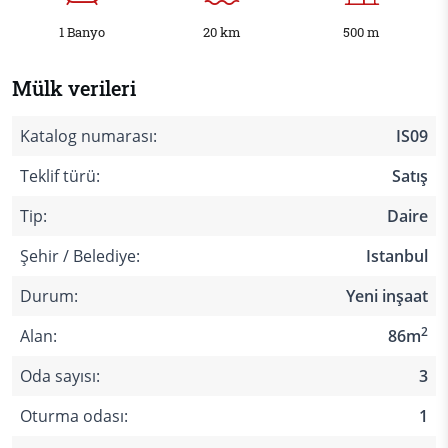
1 Banyo
20 km
500 m
Mülk verileri
Katalog numarası:
IS09
Teklif türü:
Satış
Tip:
Daire
Şehir / Belediye:
Istanbul
Durum:
Yeni inşaat
2
Alan:
86m
Oda sayısı:
3
Oturma odası:
1