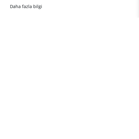
Daha fazla bilgi
Türkiye'de gayrimenkul
hakkında önemli bilgiler
TÜRKİYE'deki popüler emlak
destinasyonları