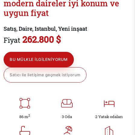
modern daireler iyi konum ve
uygun fiyat
Satış, Daire, Istanbul, Yeni inşaat
262.800 $
Fiyat
BU MÜLKLE ILGILENIYORUM
Satıcı ile iletişime geçmek istiyorum
2
86 m
3 Oda
2 Yatak odaları