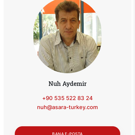
Nuh Aydemir
+90 535 522 83 24
nuh@asara-turkey.com
BANA E-POSTA