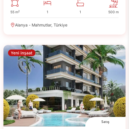
2
55 m
1
1
500 m
Alanya - Mahmutlar, Türkiye
Yeni inşaat
Satış