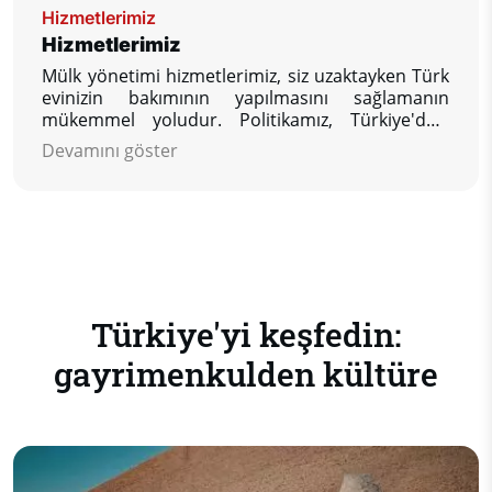
Hizmetlerimiz
Hizmetlerimiz
Mülk yönetimi hizmetlerimiz, siz uzaktayken Türk
evinizin bakımının yapılmasını sağlamanın
mükemmel yoludur. Politikamız, Türkiye'deki
mülkünüzün geri döndüğünüzde bulmak
Devamını göster
istediğiniz durumda olmasını sağlamak için siz
müşterimize ihtiyaç duyduğunuz kadar yardım
sağlamaktır.
Türkiye'yi keşfedin:
gayrimenkulden kültüre