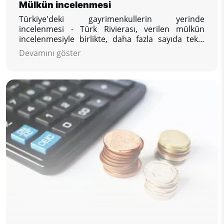
Mülkün incelenmesi
Türkiye'deki gayrimenkullerin yerinde
incelenmesi - Türk Rivierası, verilen mülkün
incelenmesiyle birlikte, daha fazla sayıda teklif
edilen mülkü görme ve karşılaştırma fırsatı,
Devamını göster
ilginizi çeken diğer sorularınızı yanıtlama,
rezervasyonunuzu güvence altına alma
hayalinizdeki mülk.