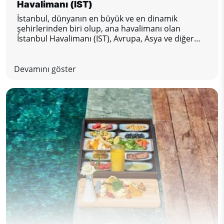
Havalimanı (IST)
İstanbul, dünyanın en büyük ve en dinamik
şehirlerinden biri olup, ana havalimanı olan
İstanbul Havalimanı (IST), Avrupa, Asya ve diğer
dünya bölgeleri arasında önemli bir ulaşım
merkezidir. Bu modern ve yoğun havalimanı
yolculara üst düzeyde konfor ve mükemmel
Devamını göster
hizmetler sunuyor. İstanbul, son durağınız ya da
sadece bir geçiş noktanız olsun; bu rehber,
havaalanında sorunsuz ve keyifli bir konaklama
için bilmeniz gereken her şeyi içeriyor.