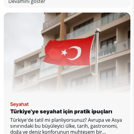
bulunuyor. En önemlilerine bir bakalım.
Devamını göster
Seyahat
Türkiye'ye seyahat için pratik ipuçları
Türkiye'de tatil mi planlıyorsunuz? Avrupa ve Asya
sınırındaki bu büyüleyici ülke, tarih, gastronomi,
doğa ve deniz konforunun muhteşem bir