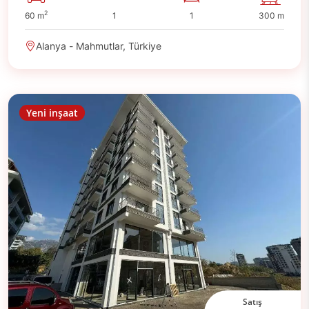
2
60 m
1
1
300 m
Alanya - Mahmutlar, Türkiye
Yeni inşaat
Satış