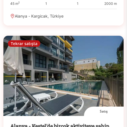
2
45 m
1
1
2000 m
Alanya - Kargicak, Türkiye
Tekrar satışta
Satış
Alanya - Kestel'de birçok aktiviteye sahip,