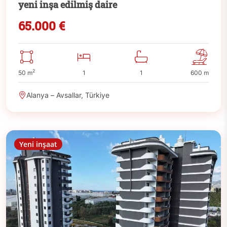
yeni inşa edilmiş daire
65.000 €
2
50 m
1
1
600 m
Alanya – Avsallar, Türkiye
Yeni inşaat