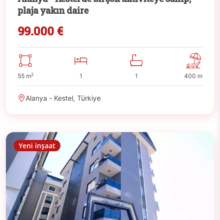
plaja yakın daire
99.000 €
2
55 m
1
1
400 m
Alanya - Kestel, Türkiye
Yeni inşaat