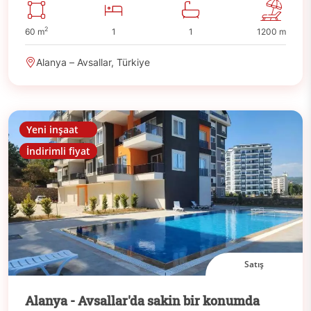
2
60 m
1
1
1200 m
Alanya – Avsallar, Türkiye
Yeni inşaat
İndirimli fiyat
Satış
Alanya - Avsallar'da sakin bir konumda