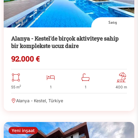
Satış
Alanya - Kestel'de birçok aktiviteye sahip
bir komplekste ucuz daire
92.000 €
2
55 m
1
1
400 m
Alanya - Kestel, Türkiye
Yeni inşaat