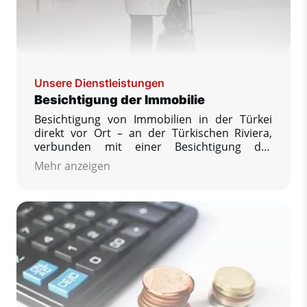
Unsere Dienstleistungen
Besichtigung der Immobilie
Besichtigung von Immobilien in der Türkei
direkt vor Ort – an der Türkischen Riviera,
verbunden mit einer Besichtigung der
jeweiligen Immobilie mit der Möglichkeit, eine
Mehr anzeigen
größere Anzahl angebotener Immobilien zu
besichtigen und zu vergleichen, Ihre weiteren
Fragen zu beantworten, die Sie interessieren,
und die Reservierung zu sichern Ihre
Traumimmobilie.