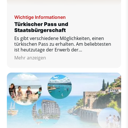
Wichtige Informationen
Türkischer Pass und
Staatsbürgerschaft
Es gibt verschiedene Möglichkeiten, einen
türkischen Pass zu erhalten. Am beliebtesten
ist heutzutage der Erwerb der
Staatsbürgerschaft durch den Kauf einer
Mehr anzeigen
Immobilie oder die Eröffnung eines
Bankkontos.