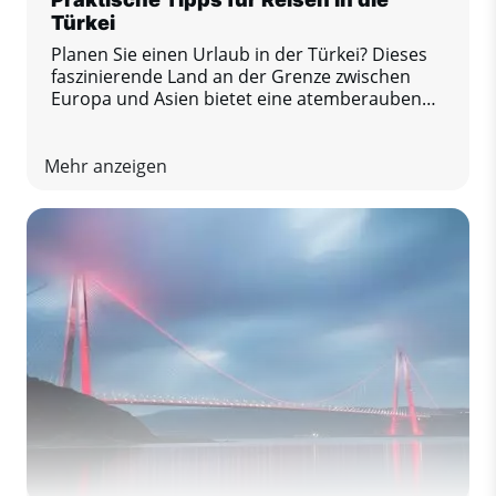
Türkei
Planen Sie einen Urlaub in der Türkei? Dieses
faszinierende Land an der Grenze zwischen
Europa und Asien bietet eine atemberaubende
Mischung aus Geschichte, Gastronomie, Natur
und Küstenkomfort. Damit Sie Ihren Aufenthalt
in vollen Zügen genießen und keine bösen
Mehr anzeigen
Überraschungen erleben, haben wir eine Liste
mit praktischen Tipps zusammengestellt, die
Sie auf keinen Fall verpassen sollten.