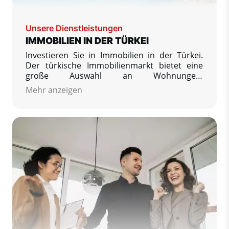
Unsere Dienstleistungen
IMMOBILIEN IN DER TÜRKEI
Investieren Sie in Immobilien in der Türkei.
Der türkische Immobilienmarkt bietet eine
große Auswahl an Wohnungen,
Ferienwohnungen, Mietwohnungen, Villen
Mehr anzeigen
und Häusern an. Wir bieten
Immobilienangebote von Top-geprüften
Entwicklern und Einzelverkäufern sowie
nützliche Informationen zum Kauf einer
Immobilie in der Türkei und zum Umzug in
dieses Land.