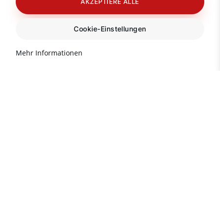
AKZEPTIERE ALLE
Cookie-Einstellungen
Mehr Informationen
Brauchen Sie Rat?
Info-Hotline für Sie:
(Mo-Fr 9:00-18:00)
+90 242 513 66 68