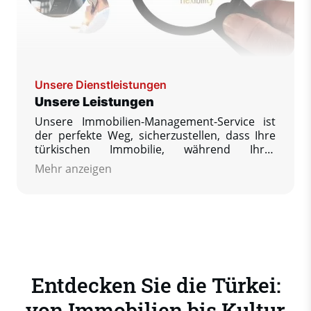
Unsere Dienstleistungen
Unsere Leistungen
Unsere Immobilien-Management-Service ist
der perfekte Weg, sicherzustellen, dass Ihre
türkischen Immobilie, während Ihrer
Abwesenheit gehegt und gepflegt wird.
Mehr anzeigen
Unsere Firmenphilosophie besagt, dass wir
Ihnen als unseren Kunden unsere
uneingeschränkte Hilfe anbieten, so dass Sie
Ihre Immobilie bei Ihrer Rückkehr in einem
erstklassigen Zustand wiederfinden, so wie
Sie diese verlassen haben. Wir garantieren,
dass Sie immer ganz beruhigt sein können.
Entdecken Sie die Türkei:
von Immobilien bis Kultur