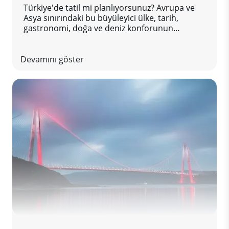
Türkiye'de tatil mi planlıyorsunuz? Avrupa ve
Asya sınırındaki bu büyüleyici ülke, tarih,
gastronomi, doğa ve deniz konforunun
muhteşem bir karışımını sunuyor.
Konaklamanızın tadını doyasıya çıkarmanız ve
kötü sürprizlerle karşılaşmamanız için kesinlikle
Devamını göster
kaçırmamanız gereken pratik ipuçlarını sizler
için derledik.