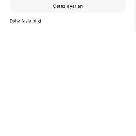
Çerez ayarları
Daha fazla bilgi
Bilgiye ihtiyacınız varmı?
Size özel bilgi hattı:
(Pzt-Cum 9:00-18:00)
+90 242 513 66 68
+90 535 522 83 24