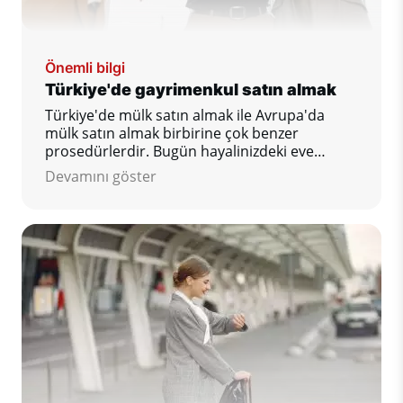
Önemli bilgi
Türkiye'de gayrimenkul satın almak
Türkiye'de mülk satın almak ile Avrupa'da
mülk satın almak birbirine çok benzer
prosedürlerdir. Bugün hayalinizdeki eve
doğru ilk adımı atın!
Devamını göster