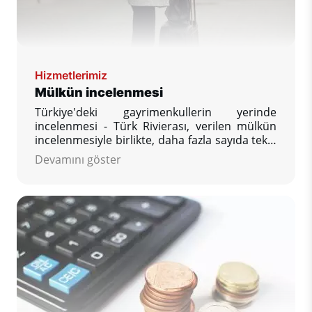
Hizmetlerimiz
Mülkün incelenmesi
Türkiye'deki gayrimenkullerin yerinde
incelenmesi - Türk Rivierası, verilen mülkün
incelenmesiyle birlikte, daha fazla sayıda teklif
edilen mülkü görme ve karşılaştırma fırsatı,
Devamını göster
ilginizi çeken diğer sorularınızı yanıtlama,
rezervasyonunuzu güvence altına alma
hayalinizdeki mülk.