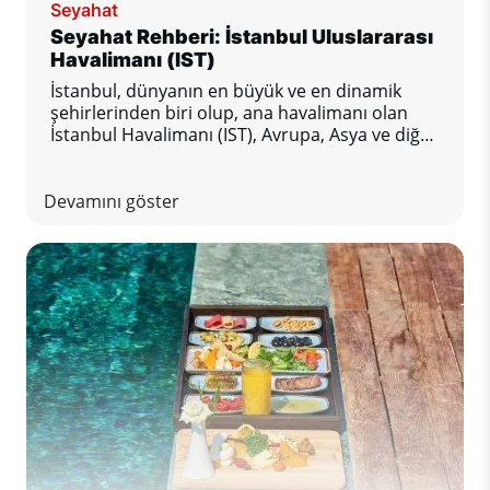
Seyahat
Seyahat Rehberi: İstanbul Uluslararası
Havalimanı (IST)
İstanbul, dünyanın en büyük ve en dinamik
şehirlerinden biri olup, ana havalimanı olan
İstanbul Havalimanı (IST), Avrupa, Asya ve diğer
dünya bölgeleri arasında önemli bir ulaşım
merkezidir. Bu modern ve yoğun havalimanı
yolculara üst düzeyde konfor ve mükemmel
Devamını göster
hizmetler sunuyor. İstanbul, son durağınız ya
da sadece bir geçiş noktanız olsun; bu rehber,
havaalanında sorunsuz ve keyifli bir konaklama
için bilmeniz gereken her şeyi içeriyor.