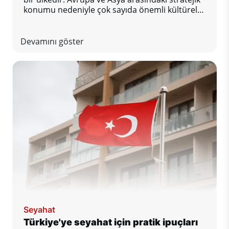
konumu nedeniyle çok sayıda önemli kültürel
ve doğal anıta ev sahipliği yapmaktadır.
Türkiye'de şu anda UNESCO Dünya Mirası
Listesi'nde 21 alan bulunuyor. En önemlilerine
Devamını göster
bir bakalım.
Seyahat
Türkiye'ye seyahat için pratik ipuçları