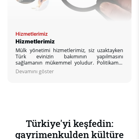
Hizmetlerimiz
Hizmetlerimiz
Mülk yönetimi hizmetlerimiz, siz uzaktayken
Türk evinizin bakımının yapılmasını
sağlamanın mükemmel yoludur. Politikamız,
Türkiye'deki mülkünüzün geri döndüğünüzde
Devamını göster
bulmak istediğiniz durumda olmasını
sağlamak için siz müşterimize ihtiyaç
duyduğunuz kadar yardım sağlamaktır.
Türkiye'yi keşfedin:
gayrimenkulden kültüre