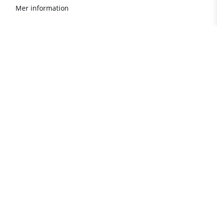
Mer information
Viktig information om
fastigheter i Turkiet
Populära
fastighetsdestinationer i
TURKIET