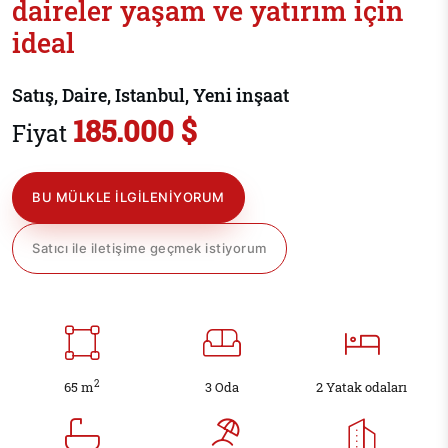
daireler yaşam ve yatırım için
ideal
Satış, Daire, Istanbul, Yeni inşaat
185.000 $
Fiyat
BU MÜLKLE ILGILENIYORUM
Satıcı ile iletişime geçmek istiyorum
2
65 m
3 Oda
2 Yatak odaları