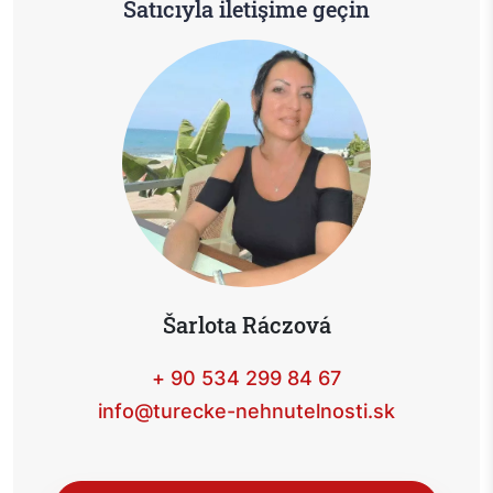
Satıcıyla iletişime geçin
Šarlota Ráczová
+ 90 534 299 84 67
info@turecke-nehnutelnosti.sk