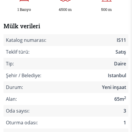
1 Banyo
4500 m
500 m
Mülk verileri
Katalog numarası:
IS11
Teklif türü:
Satış
Tip:
Daire
Şehir / Belediye:
Istanbul
Durum:
Yeni inşaat
2
Alan:
65m
Oda sayısı:
3
Oturma odası:
1