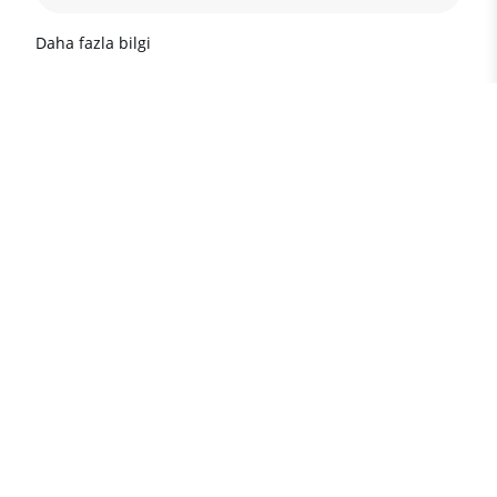
Daha fazla bilgi
Türkiye'de gayrimenkul
hakkında önemli bilgiler
TÜRKİYE'deki popüler emlak
destinasyonları