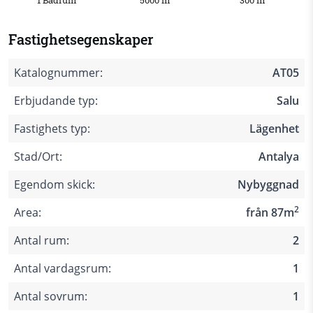
1 Badrum
5000 m
300 m
Fastighetsegenskaper
Katalognummer:
AT05
Erbjudande typ:
Salu
Fastighets typ:
Lägenhet
Stad/Ort:
Antalya
Egendom skick:
Nybyggnad
2
Area:
från 87m
Antal rum:
2
Antal vardagsrum:
1
Antal sovrum:
1