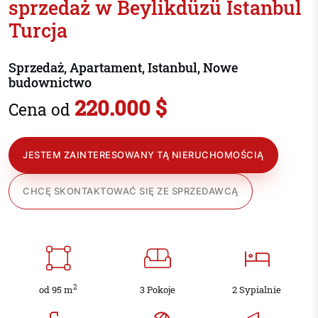
sprzedaż w Beylikdüzü Istanbul
Turcja
Sprzedaż, Apartament, Istanbul, Nowe
budownictwo
220.000 $
Cena od
JESTEM ZAINTERESOWANY TĄ NIERUCHOMOŚCIĄ
CHCĘ SKONTAKTOWAĆ SIĘ ZE SPRZEDAWCĄ
2
od 95 m
3 Pokoje
2 Sypialnie