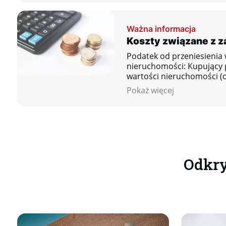
Ważna informacja
Koszty związane z 
Podatek od przeniesienia 
nieruchomości: Kupujący 
wartości nieruchomości (o
zarejestrowanej w katastr
Pokaż więcej
Odkry