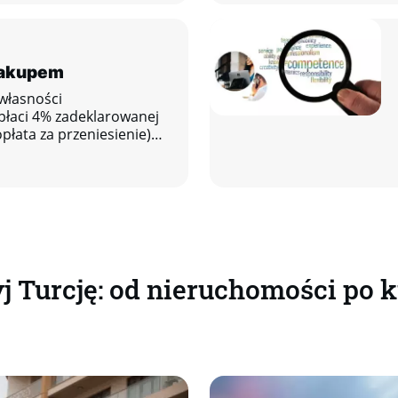
zakupem
własności
płaci 4% zadeklarowanej
płata za przeniesienie)
ze.
j Turcję: od nieruchomości po k