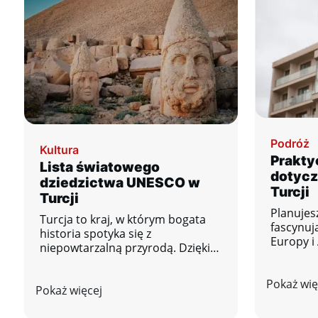
Podróż
Kultura
Prakty
Lista światowego
dotycz
dziedzictwa UNESCO w
Turcji
Turcji
Planujes
Turcja to kraj, w którym bogata
fascynują
historia spotyka się z
Europy i 
niepowtarzalną przyrodą. Dzięki
połączeni
strategicznemu położeniu
natury i
pomiędzy Europą i Azją, kraj ten
Pokaż wię
Aby mieć
Pokaż więcej
może poszczycić się wieloma
wykorzys
ważnymi zabytkami kultury i
uniknies