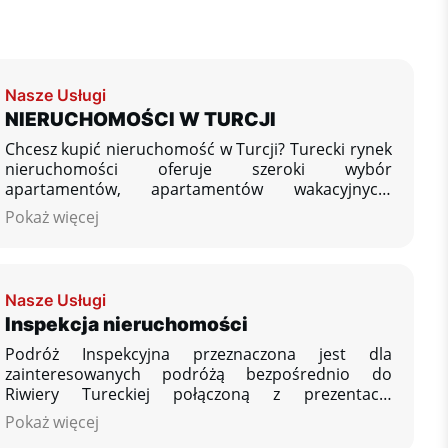
Nasze Usługi
NIERUCHOMOŚCI W TURCJI
Chcesz kupić nieruchomość w Turcji? Turecki rynek
nieruchomości oferuje szeroki wybór
apartamentów, apartamentów wakacyjnych,
apartamentów do wynajęcia, wille i domy.
Pokaż więcej
Oferujemy oferty nieruchomości od najlepszych
zweryfikowanych deweloperów i indywidualnych
sprzedawców, a także praktyczne informacje na
temat zakupu nieruchomości w Turcji i
Nasze Usługi
przeprowadzki do Turcji.
Inspekcja nieruchomości
Podróż Inspekcyjna przeznaczona jest dla
zainteresowanych podróżą bezpośrednio do
Riwiery Tureckiej połączoną z prezentacją
nieruchomości, z możliwością obejrzenia i
Pokaż więcej
porównania większej ilości oferowanych