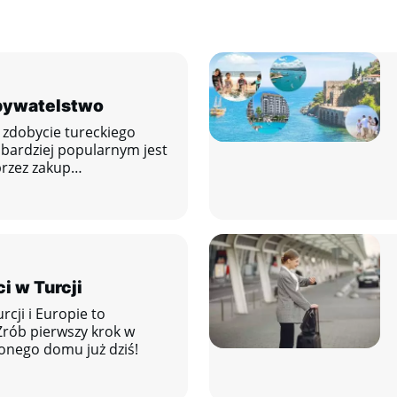
obywatelstwo
a zdobycie tureckiego
jbardziej popularnym jest
rzez zakup
ie konta bankowego.
 w Turcji
cji i Europie to
rób pierwszy krok w
nego domu już dziś!