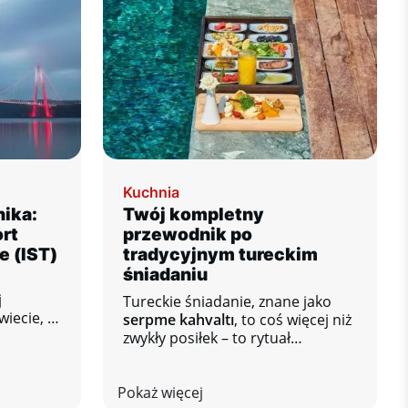
Kuchnia
ika:
Twój kompletny
rt
przewodnik po
e (IST)
tradycyjnym tureckim
śniadaniu
j
Tureckie śniadanie, znane jako
iecie, a
serpme kahvaltı
, to coś więcej niż
rt
zwykły posiłek – to rytuał
stanowi
społeczny, który gromadzi rodziny
jny
i przyjaciół przy stole pełnym
ymi
Pokaż więcej
różnorodnych smaków.