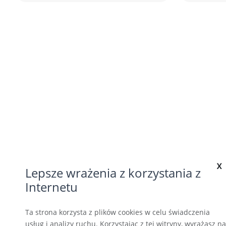
przyrody. Obecnie na Liście
niespodz
Światowego Dziedzictwa UNESCO
listę pr
znajduje się 21 obiektów w Turcji.
których 
Przyjrzyjmy się najważniejszym z
pominąć
nich.
x
Lepsze wrażenia z korzystania z
Internetu
Ta strona korzysta z plików cookies w celu świadczenia
usług i analizy ruchu. Korzystając z tej witryny, wyrażasz na