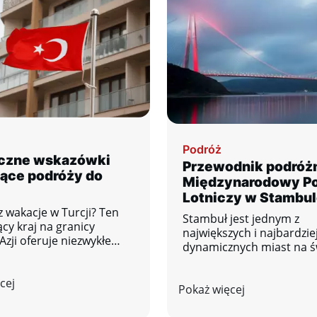
Podróż
czne wskazówki
Przewodnik podróżn
ące podróży do
Międzynarodowy Po
Lotniczy w Stambul
z wakacje w Turcji? Ten
Stambuł jest jednym z
cy kraj na granicy
największych i najbardzie
Azji oferuje niezwykłe
dynamicznych miast na św
e historii, gastronomii,
jego główne lotnisko – Po
 nadmorskiego komfortu.
Lotniczy Stambuł (IST) – 
cej
 pewność, że w pełni
Pokaż więcej
ważny węzeł komunikacy
tasz swój pobyt i
między Europą, Azją i inn
z nieprzyjemnych