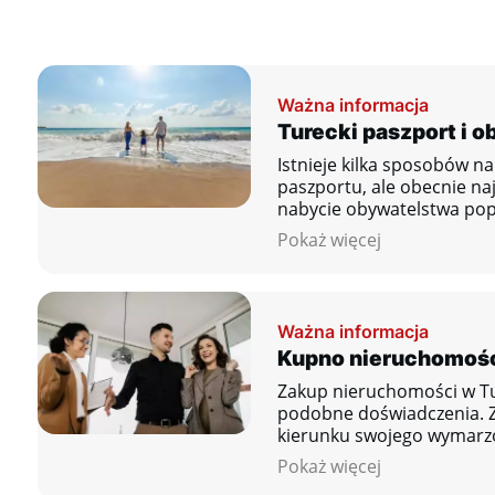
Ważna informacja
Turecki paszport i 
Istnieje kilka sposobów n
paszportu, ale obecnie na
nabycie obywatelstwa pop
nieruchomości lub otwarc
Pokaż więcej
Ważna informacja
Kupno nieruchomości
Zakup nieruchomości w Tur
podobne doświadczenia. Z
kierunku swojego wymarzo
Pokaż więcej