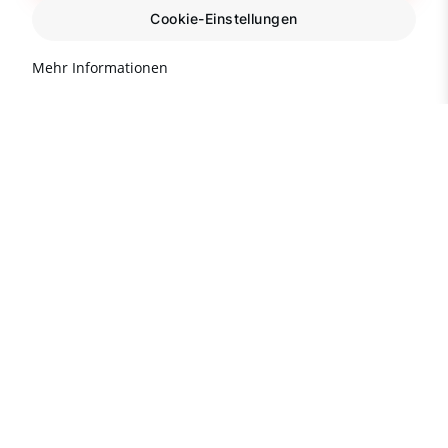
Cookie-Einstellungen
Mehr Informationen
Wichtige Informationen zu
Immobilien in der Türkei
Beliebte Immobilienziele in
der TÜRKEI