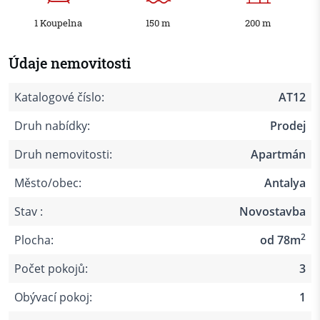
1 Koupelna
150 m
200 m
Údaje nemovitosti
Katalogové číslo:
AT12
Druh nabídky:
Prodej
Druh nemovitosti:
Apartmán
Město/obec:
Antalya
Stav :
Novostavba
2
Plocha:
od 78m
Počet pokojů:
3
Obývací pokoj:
1