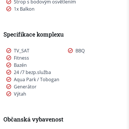
Strop s bodovým osvětlením
1x Balkon
Specifikace komplexu
TV_SAT
BBQ
Fitness
Bazén
24 /7 bezp.služba
Aqua Park / Tobogan
Generátor
Výtah
Občanská vybavenost