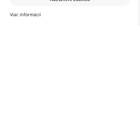
Viac informácií
Důležité informace o
nemovitostech v Turecku
Populární destinace
nemovitostí v TURECKU