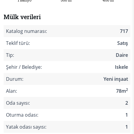
1 Banyo
500 m
400 m
Mülk verileri
Katalog numarası:
717
Teklif türü:
Satış
Tip:
Daire
Şehir / Belediye:
Iskele
Durum:
Yeni inşaat
2
Alan:
78m
Oda sayısı:
2
Oturma odası:
1
Yatak odası sayısı:
1