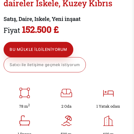
daireler İskele, Kuzey Kıbrıs
Satış, Daire, Iskele, Yeni inşaat
152.500 £
Fiyat
BU MÜLKLE ILGILENIYORUM
Satıcı ile iletişime geçmek istiyorum
2
78 m
2 Oda
1 Yatak odası