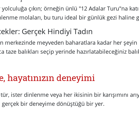
r yolculuğa çıkın; örneğin ünlü "12 Adalar Turu"na katı
enme molaları, bu turu ideal bir günlük gezi haline ge
cekler: Gerçek Hindiyi Tadın
'nin merkezinde meyveden baharatlara kadar her şeyi
a taze balıkları seçip yerinde hazırlatabileceğiniz balı
e, hayatınızın deneyimi
ltür, ister dinlenme veya her ikisinin bir karışımını arı
n gerçek bir deneyime dönüştüğü bir yer.