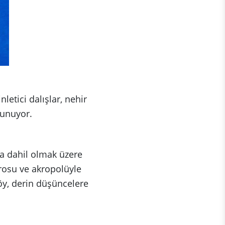
letici dalışlar, nehir
sunuyor.
da dahil olmak üzere
trosu ve akropolüyle
köy, derin düşüncelere