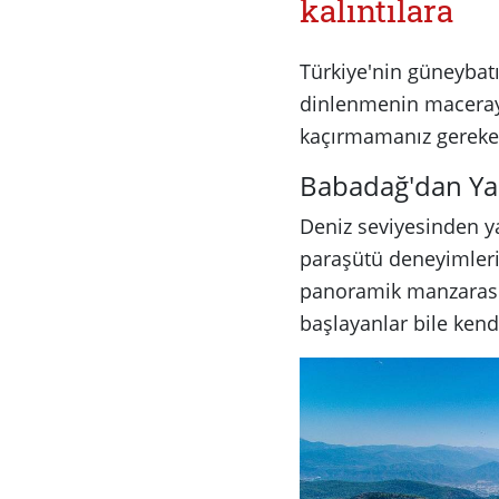
kalıntılara
Türkiye'nin güneybatıs
dinlenmenin macerayla
kaçırmamanız gereken 
Babadağ'dan Yam
Deniz seviyesinden y
paraşütü deneyimlerin
panoramik manzarasını
başlayanlar bile kend