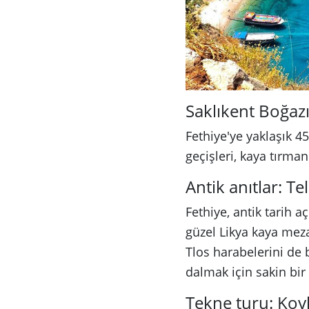
Saklıkent Boğazı
Fethiye'ye yaklaşık 45
geçişleri, kaya tırma
Antik anıtlar: T
Fethiye, antik tarih 
güzel Likya kaya meza
Tlos harabelerini de 
dalmak için sakin bir 
Tekne turu: Koy