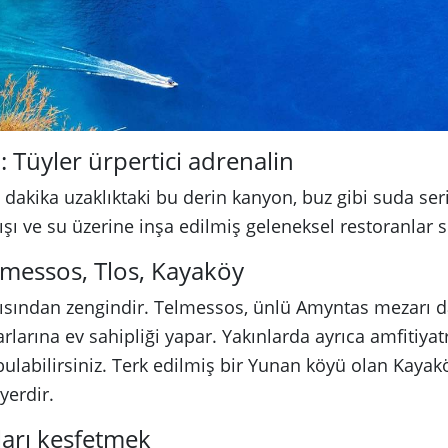
: Tüyler ürpertici adrenalin
 dakika uzaklıktaki bu derin kanyon, buz gibi suda serin
nışı ve su üzerine inşa edilmiş geleneksel restoranlar 
elmessos, Tlos, Kayaköy
açısından zengindir. Telmessos, ünlü Amyntas mezarı 
rlarına ev sahipliği yapar. Yakınlarda ayrıca amfitiya
bulabilirsiniz. Terk edilmiş bir Yunan köyü olan Kaya
yerdir.
ları keşfetmek