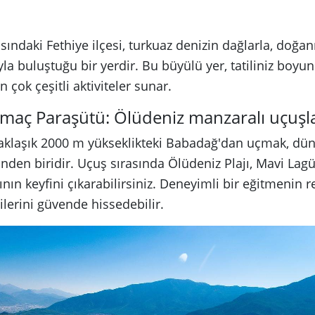
ındaki Fethiye ilçesi, turkuaz denizin dağlarla, doğanı
 buluştuğu bir yerdir. Bu büyülü yer, tatiliniz boyun
çok çeşitli aktiviteler sunar.
aç Paraşütü: Ölüdeniz manzaralı uçuşl
aklaşık 2000 m yükseklikteki Babadağ'dan uçmak, dün
den biridir. Uçuş sırasında Ölüdeniz Plajı, Mavi Lagü
n keyfini çıkarabilirsiniz. Deneyimli bir eğitmenin r
ilerini güvende hissedebilir.