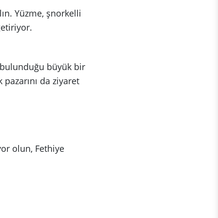
lın. Yüzme, şnorkelli
tiriyor.
n bulunduğu büyük bir
k pazarını da ziyaret
yor olun, Fethiye