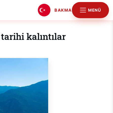
MENÜ
BAKMA
arihi kalıntılar