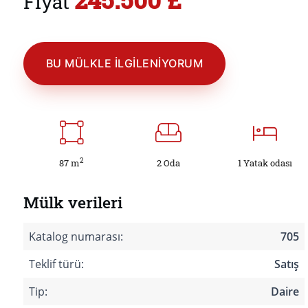
Fiyat
BU MÜLKLE ILGILENIYORUM
2
87 m
2 Oda
1 Yatak odası
Mülk verileri
Katalog numarası:
705
Teklif türü:
Satış
Tip:
Daire