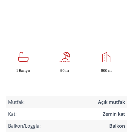
1 Banyo
50 m
500 m
Mutfak:
Açık mutfak
Kat:
Zemin kat
Balkon/Loggia:
Balkon